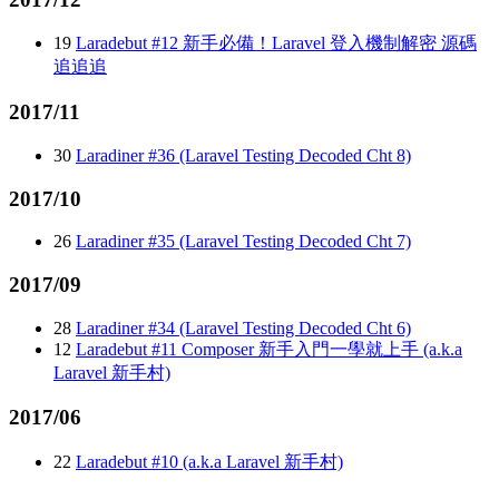
19
Laradebut #12 新手必備！Laravel 登入機制解密 源碼
追追追
2017/11
30
Laradiner #36 (Laravel Testing Decoded Cht 8)
2017/10
26
Laradiner #35 (Laravel Testing Decoded Cht 7)
2017/09
28
Laradiner #34 (Laravel Testing Decoded Cht 6)
12
Laradebut #11 Composer 新手入門一學就上手 (a.k.a
Laravel 新手村)
2017/06
22
Laradebut #10 (a.k.a Laravel 新手村)