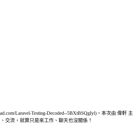
d.com/Laravel-Testing-Decoded--5BXtBSQgIyl)，本次由 偉軒 主
現場跟高手尋問、交流，就算只是來工作、聊天也沒關係！